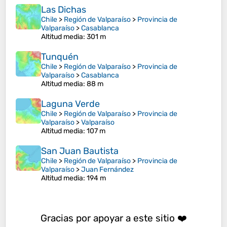
Las Dichas
Chile
>
Región de Valparaíso
>
Provincia de
Valparaíso
>
Casablanca
Altitud media
: 301 m
Tunquén
Chile
>
Región de Valparaíso
>
Provincia de
Valparaíso
>
Casablanca
Altitud media
: 88 m
Laguna Verde
Chile
>
Región de Valparaíso
>
Provincia de
Valparaíso
>
Valparaíso
Altitud media
: 107 m
San Juan Bautista
Chile
>
Región de Valparaíso
>
Provincia de
Valparaíso
>
Juan Fernández
Altitud media
: 194 m
Gracias por apoyar a este sitio ❤️