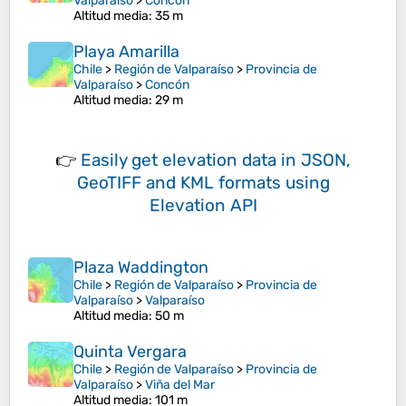
Valparaíso
>
Concón
Altitud media
: 35 m
Playa Amarilla
Chile
>
Región de Valparaíso
>
Provincia de
Valparaíso
>
Concón
Altitud media
: 29 m
👉
Easily
get elevation data in JSON,
GeoTIFF and KML formats
using
Elevation API
Plaza Waddington
Chile
>
Región de Valparaíso
>
Provincia de
Valparaíso
>
Valparaíso
Altitud media
: 50 m
Quinta Vergara
Chile
>
Región de Valparaíso
>
Provincia de
Valparaíso
>
Viña del Mar
Altitud media
: 101 m