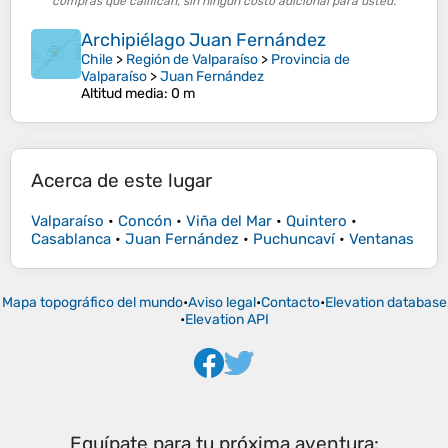
compras que califican, sin ningún costo adicional para usted.
Archipiélago Juan Fernández
Chile
>
Región de Valparaíso
>
Provincia de
Valparaíso
>
Juan Fernández
Altitud media
: 0 m
Acerca de este lugar
Valparaíso
•
Concón
•
Viña del Mar
•
Quintero
•
Casablanca
•
Juan Fernández
•
Puchuncaví
•
Ventanas
Mapa topográfico del mundo
•
Aviso legal
•
Contacto
•
Elevation database
•
Elevation API
Equípate para tu próxima aventura: