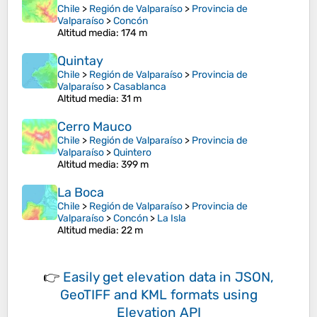
Chile
>
Región de Valparaíso
>
Provincia de
Valparaíso
>
Concón
Altitud media
: 174 m
Quintay
Chile
>
Región de Valparaíso
>
Provincia de
Valparaíso
>
Casablanca
Altitud media
: 31 m
Cerro Mauco
Chile
>
Región de Valparaíso
>
Provincia de
Valparaíso
>
Quintero
Altitud media
: 399 m
La Boca
Chile
>
Región de Valparaíso
>
Provincia de
Valparaíso
>
Concón
>
La Isla
Altitud media
: 22 m
👉
Easily
get elevation data in JSON,
GeoTIFF and KML formats
using
Elevation API