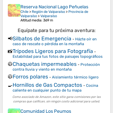
Reserva Nacional Lago Peñuelas
Chile
>
Región de Valparaíso
>
Provincia de
Valparaíso
>
Valparaíso
Altitud media
: 369 m
Equípate para tu próxima aventura:
Silbatos de Emergencia
📢
-
Házte oír en
caso de rescate o pérdida en la montaña
Trípodes Ligeros para Fotografía
📸
-
Estabilidad para tus fotos de paisajes topográficos
Chaquetas impermeables
🧥
-
Protección
contra lluvia y viento en montaña
Forros polares
🧥
-
Aislamiento térmico ligero
Hornillos de Gas Compactos
🍳
-
Cocina
caliente en cualquier punto de tu mapa
Como asociado de Amazon, este sitio gana comisiones por las
compras que califican, sin ningún costo adicional para usted.
Comunidad Los Peumos