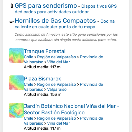
GPS para senderismo
📱
-
Dispositivos GPS
dedicados para actividades outdoor
Hornillos de Gas Compactos
🍳
-
Cocina
caliente en cualquier punto de tu mapa
Como asociado de Amazon, este sitio gana comisiones por las
compras que califican, sin ningún costo adicional para usted.
Tranque Forestal
Chile
>
Región de Valparaíso
>
Provincia de
Valparaíso
>
Viña del Mar
Altitud media
: 117 m
Plaza Bismarck
Chile
>
Región de Valparaíso
>
Provincia de
Valparaíso
>
Valparaíso
Altitud media
: 153 m
Jardín Botánico Nacional Viña del Mar -
Sector Bastión Ecológico
Chile
>
Región de Valparaíso
>
Provincia de
Valparaíso
>
Viña del Mar
Altitud media
: 117 m