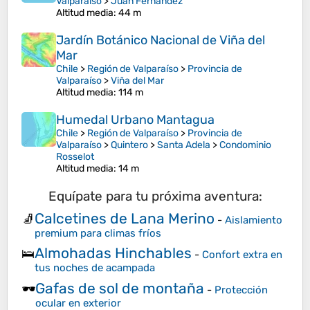
Valparaíso
>
Juan Fernández
Altitud media
: 44 m
Jardín Botánico Nacional de Viña del
Mar
Chile
>
Región de Valparaíso
>
Provincia de
Valparaíso
>
Viña del Mar
Altitud media
: 114 m
Humedal Urbano Mantagua
Chile
>
Región de Valparaíso
>
Provincia de
Valparaíso
>
Quintero
>
Santa Adela
>
Condominio
Rosselot
Altitud media
: 14 m
Equípate para tu próxima aventura:
Calcetines de Lana Merino
🧦
-
Aislamiento
premium para climas fríos
Almohadas Hinchables
🛌
-
Confort extra en
tus noches de acampada
Gafas de sol de montaña
🕶️
-
Protección
ocular en exterior