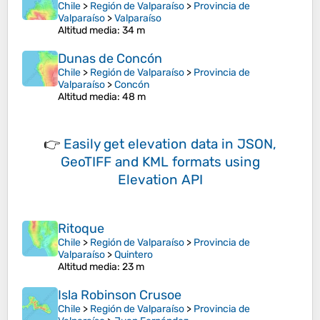
Chile
>
Región de Valparaíso
>
Provincia de
Valparaíso
>
Valparaíso
Altitud media
: 34 m
Dunas de Concón
Chile
>
Región de Valparaíso
>
Provincia de
Valparaíso
>
Concón
Altitud media
: 48 m
👉
Easily
get elevation data in JSON,
GeoTIFF and KML formats
using
Elevation API
Ritoque
Chile
>
Región de Valparaíso
>
Provincia de
Valparaíso
>
Quintero
Altitud media
: 23 m
Isla Robinson Crusoe
Chile
>
Región de Valparaíso
>
Provincia de