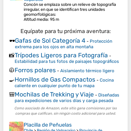
Concón se emplaza sobre un relieve de topografía
irregular, en que se identifican tres unidades
geomorfológicas:​​
Altitud media
: 95 m
Equípate para tu próxima aventura:
Gafas de Sol Categoría 4
🕶️
-
Protección
extrema para los ojos en alta montaña
Trípodes Ligeros para Fotografía
📸
-
Estabilidad para tus fotos de paisajes topográficos
Forros polares
🧥
-
Aislamiento térmico ligero
Hornillos de Gas Compactos
🍳
-
Cocina
caliente en cualquier punto de tu mapa
Mochilas de Trekking y Viaje
🎒
-
Diseñadas
para expediciones de varios días y carga pesada
Como asociado de Amazon, este sitio gana comisiones por las
compras que califican, sin ningún costo adicional para usted.
Placilla de Peñuelas
Chile
>
Región de Valparaíso
>
Provincia de