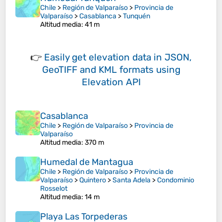
Chile
>
Región de Valparaíso
>
Provincia de
Valparaíso
>
Casablanca
>
Tunquén
Altitud media
: 41 m
👉
Easily
get elevation data in JSON,
GeoTIFF and KML formats
using
Elevation API
Casablanca
Chile
>
Región de Valparaíso
>
Provincia de
Valparaíso
Altitud media
: 370 m
Humedal de Mantagua
Chile
>
Región de Valparaíso
>
Provincia de
Valparaíso
>
Quintero
>
Santa Adela
>
Condominio
Rosselot
Altitud media
: 14 m
Playa Las Torpederas