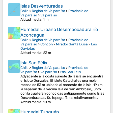
Islas Desventuradas
Chile
>
Región de Valparaíso
>
Provincia de
Valparaíso
>
Valparaíso
Altitud media
: 1 m
Humedal Urbano Desembocadura río
Aconcagua
Chile
>
Región de Valparaíso
>
Provincia de
Valparaíso
>
Concón
>
Mirador Santa Luisa
>
Las
Gaviotas
Altitud media
: 23 m
Isla San Félix
Chile
>
Región de Valparaíso
>
Provincia de
Valparaíso
>
Valparaíso
>
Isla San Félix
Adyacente a la costa sureste de la isla se encuentra
el Islote González. El islote Catedral es una mole
rocosa de 53 m ubicada al noroeste de la isla. 19 km
la separan de la vecina Isla de San Ambrosio, junto
con la cual eran conocidas antiguamente como Islas
Desventuradas. Su topografía es relativamente…
Altitud media
: 10 m
Humedal Tunquén