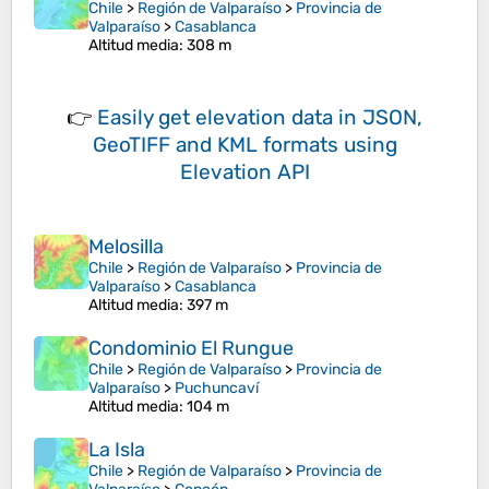
Chile
>
Región de Valparaíso
>
Provincia de
Valparaíso
>
Casablanca
Altitud media
: 308 m
👉
Easily
get elevation data in JSON,
GeoTIFF and KML formats
using
Elevation API
Melosilla
Chile
>
Región de Valparaíso
>
Provincia de
Valparaíso
>
Casablanca
Altitud media
: 397 m
Condominio El Rungue
Chile
>
Región de Valparaíso
>
Provincia de
Valparaíso
>
Puchuncaví
Altitud media
: 104 m
La Isla
Chile
>
Región de Valparaíso
>
Provincia de