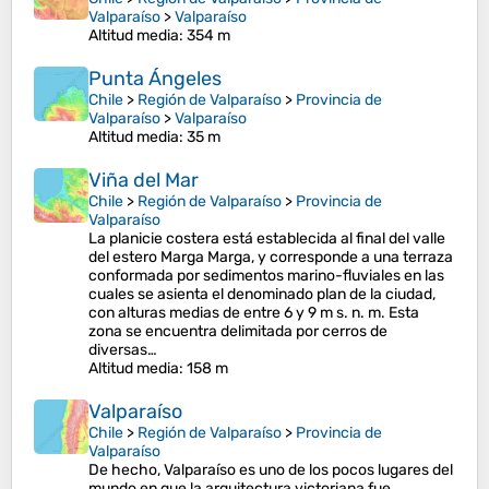
Valparaíso
>
Valparaíso
Altitud media
: 354 m
Punta Ángeles
Chile
>
Región de Valparaíso
>
Provincia de
Valparaíso
>
Valparaíso
Altitud media
: 35 m
Viña del Mar
Chile
>
Región de Valparaíso
>
Provincia de
Valparaíso
La planicie costera está establecida al final del valle
del estero Marga Marga, y corresponde a una terraza
conformada por sedimentos marino-fluviales en las
cuales se asienta el denominado plan de la ciudad,
con alturas medias de entre 6 y 9 m s. n. m. Esta
zona se encuentra delimitada por cerros de
diversas…
Altitud media
: 158 m
Valparaíso
Chile
>
Región de Valparaíso
>
Provincia de
Valparaíso
De hecho, Valparaíso es uno de los pocos lugares del
mundo en que la arquitectura victoriana fue