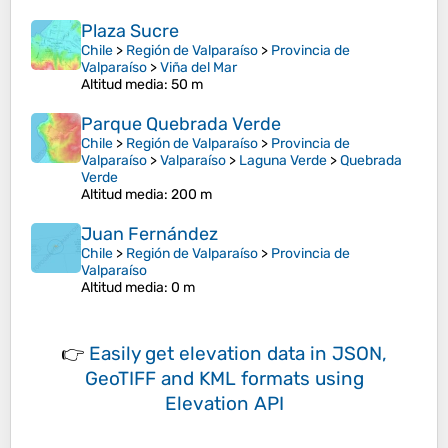
Plaza Sucre
Chile
>
Región de Valparaíso
>
Provincia de
Valparaíso
>
Viña del Mar
Altitud media
: 50 m
Parque Quebrada Verde
Chile
>
Región de Valparaíso
>
Provincia de
Valparaíso
>
Valparaíso
>
Laguna Verde
>
Quebrada
Verde
Altitud media
: 200 m
Juan Fernández
Chile
>
Región de Valparaíso
>
Provincia de
Valparaíso
Altitud media
: 0 m
👉
Easily
get elevation data in JSON,
GeoTIFF and KML formats
using
Elevation API