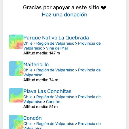
Gracias por apoyar a este sitio ❤️
Haz una donación
Parque Nativo La Quebrada
Chile
>
Región de Valparaíso
>
Provincia de
Valparaíso
>
Viña del Mar
Altitud media
: 147 m
Maitencillo
Chile
>
Región de Valparaíso
>
Provincia de
Valparaíso
Altitud media
: 74 m
Playa Las Conchitas
Chile
>
Región de Valparaíso
>
Provincia de
Valparaíso
>
Concón
Altitud media
: 51 m
Concón
Chile
>
Región de Valparaíso
>
Provincia de
Valparaíso