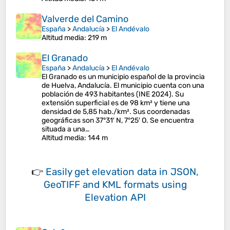
Valverde del Camino
España
>
Andalucía
>
El Andévalo
Altitud media
: 219 m
El Granado
España
>
Andalucía
>
El Andévalo
El Granado es un municipio español de la provincia
de Huelva, Andalucía. El municipio cuenta con una
población de 493 habitantes (INE 2024). Su
extensión superficial es de 98 km² y tiene una
densidad de 5,85 hab./km². Sus coordenadas
geográficas son 37°31′ N, 7°25′ O. Se encuentra
situada a una…
Altitud media
: 144 m
👉
Easily
get elevation data in JSON,
GeoTIFF and KML formats
using
Elevation API