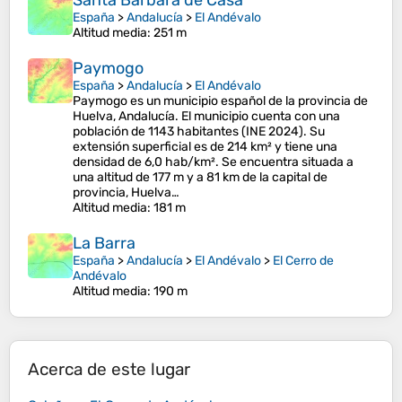
Santa Bárbara de Casa
España
>
Andalucía
>
El Andévalo
Altitud media
: 251 m
Paymogo
España
>
Andalucía
>
El Andévalo
Paymogo es un municipio español de la provincia de
Huelva, Andalucía. El municipio cuenta con una
población de 1143 habitantes (INE 2024). Su
extensión superficial es de 214 km² y tiene una
densidad de 6,0 hab/km². Se encuentra situada a
una altitud de 177 m y a 81 km de la capital de
provincia, Huelva…
Altitud media
: 181 m
La Barra
España
>
Andalucía
>
El Andévalo
>
El Cerro de
Andévalo
Altitud media
: 190 m
Acerca de este lugar