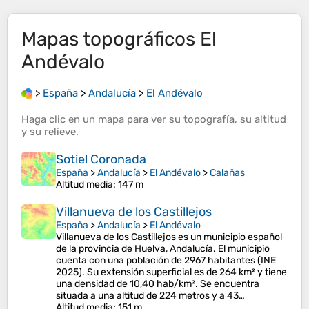
Mapas topográficos
El
Andévalo
>
España
>
Andalucía
>
El Andévalo
Haga clic en un
mapa
para ver su
topografía
, su
altitud
y su
relieve
.
Sotiel Coronada
España
>
Andalucía
>
El Andévalo
>
Calañas
Altitud media
: 147 m
Villanueva de los Castillejos
España
>
Andalucía
>
El Andévalo
Villanueva de los Castillejos es un municipio español
de la provincia de Huelva, Andalucía. El municipio
cuenta con una población de 2967 habitantes (INE
2025). Su extensión superficial es de 264 km² y tiene
una densidad de 10,40 hab/km². Se encuentra
situada a una altitud de 224 metros y a 43…
Altitud media
: 151 m