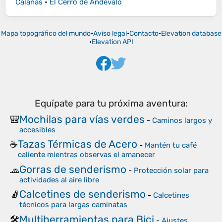
Calañas
•
El Cerro de Andévalo
Mapa topográfico del mundo
•
Aviso legal
•
Contacto
•
Elevation database
•
Elevation API
Equípate para tu próxima aventura:
Mochilas para vías verdes
🎒
-
Caminos largos y
accesibles
Tazas Térmicas de Acero
☕
-
Mantén tu café
caliente mientras observas el amanecer
Gorras de senderismo
🧢
-
Protección solar para
actividades al aire libre
Calcetines de senderismo
🧦
-
Calcetines
técnicos para largas caminatas
Multiherramientas para Bici
🛠️
-
Ajustes