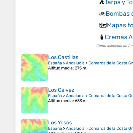
Tarps y T
⛺
Bombas de
🚲
Mapas to
🗺️
Cremas A
🧴
Como asociado de Amaz
Los Castillas
España
>
Andalucía
>
Comarca de la Costa G
Altitud media
: 275 m
Los Gálvez
España
>
Andalucía
>
Comarca de la Costa G
Altitud media
: 633 m
Los Yesos
España
>
Andalucía
>
Comarca de la Costa G