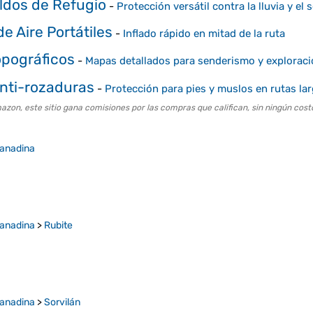
oldos de Refugio
-
Protección versátil contra la lluvia y el s
 Aire Portátiles
-
Inflado rápido en mitad de la ruta
pográficos
-
Mapas detallados para senderismo y explorac
nti-rozaduras
-
Protección para pies y muslos en rutas la
on, este sitio gana comisiones por las compras que califican, sin ningún costo
ranadina
ranadina
>
Rubite
ranadina
>
Sorvilán