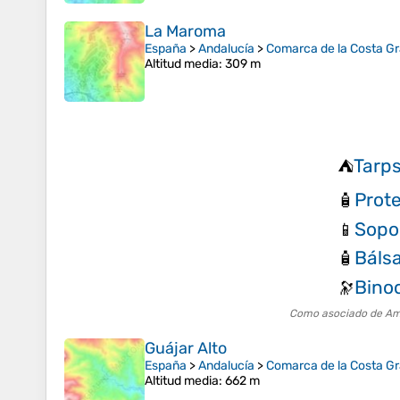
La Maroma
España
>
Andalucía
>
Comarca de la Costa G
Altitud media
: 309 m
Tarps
⛺
Prot
🧴
Sopo
📱
Báls
🧴
Bino
🔭
Como asociado de Amaz
Guájar Alto
España
>
Andalucía
>
Comarca de la Costa G
Altitud media
: 662 m