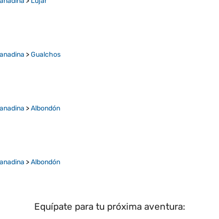
ranadina
>
Lújar
ranadina
>
Gualchos
ranadina
>
Albondón
ranadina
>
Albondón
Equípate para tu próxima aventura: