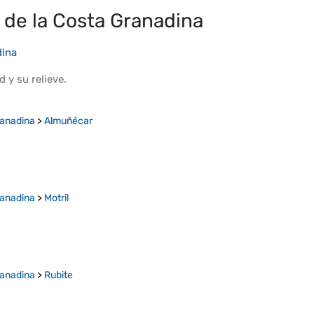
de la Costa Granadina
dina
ud
y su
relieve
.
ranadina
>
Almuñécar
ranadina
>
Motril
ranadina
>
Rubite