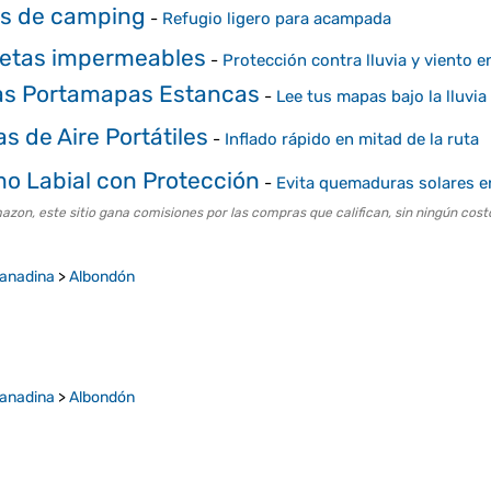
s de camping
-
Refugio ligero para acampada
etas impermeables
-
Protección contra lluvia y viento 
s Portamapas Estancas
-
Lee tus mapas bajo la lluvia
 de Aire Portátiles
-
Inflado rápido en mitad de la ruta
o Labial con Protección
-
Evita quemaduras solares en
on, este sitio gana comisiones por las compras que califican, sin ningún costo
ranadina
>
Albondón
ranadina
>
Albondón