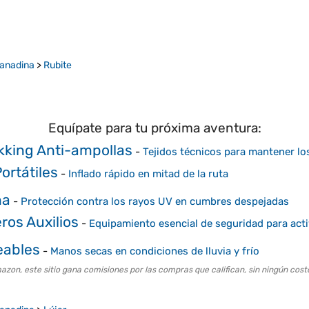
ranadina
>
Rubite
Equípate para tu próxima aventura:
kking Anti-ampollas
-
Tejidos técnicos para mantener los
ortátiles
-
Inflado rápido en mitad de la ruta
ña
-
Protección contra los rayos UV en cumbres despejadas
ros Auxilios
-
Equipamiento esencial de seguridad para act
eables
-
Manos secas en condiciones de lluvia y frío
on, este sitio gana comisiones por las compras que califican, sin ningún costo