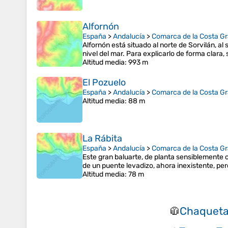
Alfornón
España
>
Andalucía
>
Comarca de la Costa G
Alfornón está situado al norte de Sorvilán, al
nivel del mar. Para explicarlo de forma clara
Altitud media
: 993 m
El Pozuelo
España
>
Andalucía
>
Comarca de la Costa G
Altitud media
: 88 m
La Rábita
España
>
Andalucía
>
Comarca de la Costa G
Este gran baluarte, de planta sensiblemente 
de un puente levadizo, ahora inexistente, pe
Altitud media
: 78 m
Chaqueta
🧥