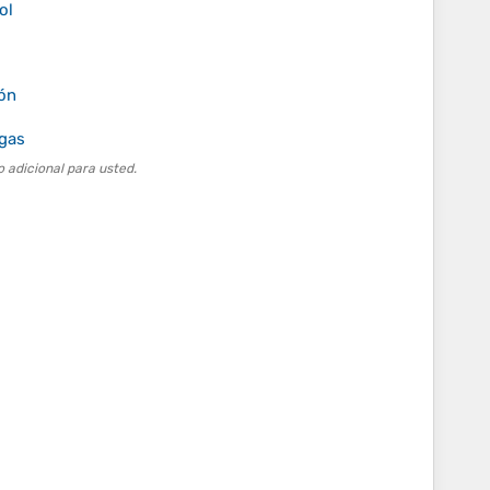
ol
ión
rgas
 adicional para usted.