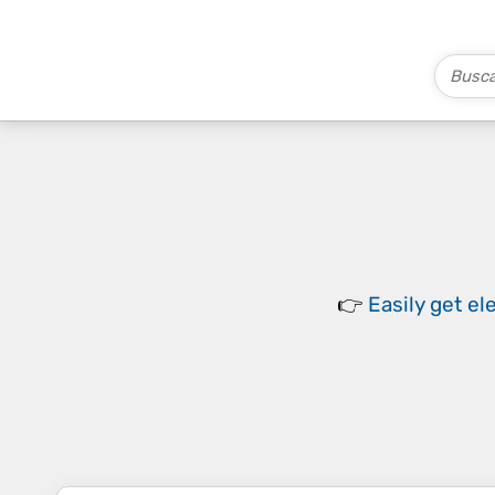
👉
Easily
get el