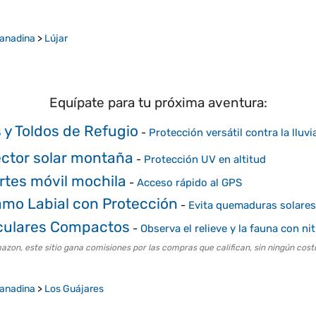
ranadina
>
Lújar
Equípate para tu próxima aventura:
 y Toldos de Refugio
-
Protección versátil contra la lluvia
ector solar montaña
-
Protección UV en altitud
rtes móvil mochila
-
Acceso rápido al GPS
amo Labial con Protección
-
Evita quemaduras solares 
culares Compactos
-
Observa el relieve y la fauna con ni
on, este sitio gana comisiones por las compras que califican, sin ningún costo
ranadina
>
Los Guájares