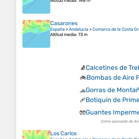
Altitud media
: 148 m
Casarones
España
>
Andalucía
>
Comarca de la Costa G
Altitud media
: 73 m
Calcetines de Tre
🧦
Bombas de Aire P
🚲
Gorras de Monta
🧢
Botiquín de Prime
🩹
Guantes Imperm
🧤
Como asociado de Amaz
Los Carlos