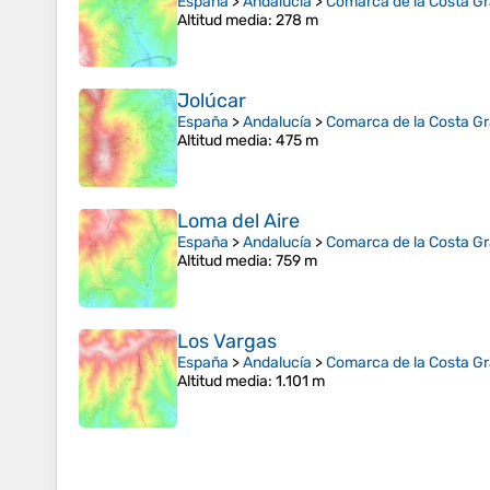
España
>
Andalucía
>
Comarca de la Costa G
Altitud media
: 278 m
Jolúcar
España
>
Andalucía
>
Comarca de la Costa G
Altitud media
: 475 m
Loma del Aire
España
>
Andalucía
>
Comarca de la Costa G
Altitud media
: 759 m
Los Vargas
España
>
Andalucía
>
Comarca de la Costa G
Altitud media
: 1.101 m