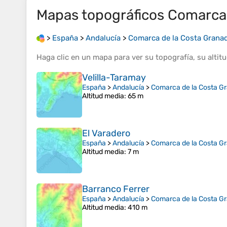
Mapas topográficos
Comarca 
>
España
>
Andalucía
>
Comarca de la Costa Grana
Haga clic en un
mapa
para ver su
topografía
, su
altit
Velilla-Taramay
España
>
Andalucía
>
Comarca de la Costa G
Altitud media
: 65 m
El Varadero
España
>
Andalucía
>
Comarca de la Costa G
Altitud media
: 7 m
Barranco Ferrer
España
>
Andalucía
>
Comarca de la Costa G
Altitud media
: 410 m