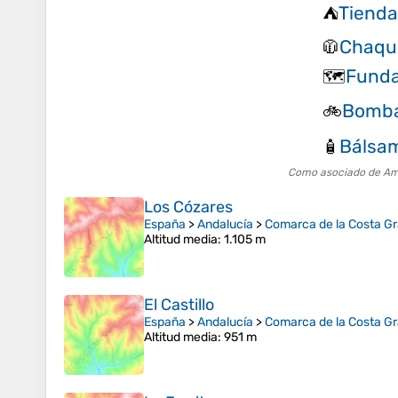
Tienda
⛺
Chaqu
🧥
Funda
🗺️
Bombas
🚲
Bálsam
🧴
Como asociado de Amaz
Los Cózares
España
>
Andalucía
>
Comarca de la Costa G
Altitud media
: 1.105 m
El Castillo
España
>
Andalucía
>
Comarca de la Costa G
Altitud media
: 951 m