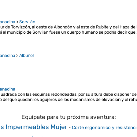
ranadina
>
Sorvilán
 sur de Torvizcón, al oeste de Albondón y al este de Rubite y del Haza de
, si el municipio de Sorvilán fuese un cuerpo humano se podría decir que
ranadina
>
Albuñol
ranadina
cuadrada con las esquinas redondeadas, por su altura debe disponer de t
ro del que quedan los agujeros de los mecanismos de elevación y el reh
Equípate para tu próxima aventura:
s Impermeables Mujer
-
Corte ergonómico y resistenci