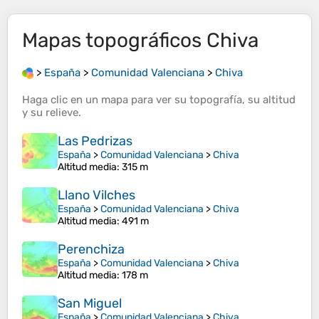
Mapas topográficos
Chiva
>
España
>
Comunidad Valenciana
>
Chiva
Haga clic en un
mapa
para ver su
topografía
, su
altitud
y su
relieve
.
Las Pedrizas
España
>
Comunidad Valenciana
>
Chiva
Altitud media
: 315 m
Llano Vilches
España
>
Comunidad Valenciana
>
Chiva
Altitud media
: 491 m
Perenchiza
España
>
Comunidad Valenciana
>
Chiva
Altitud media
: 178 m
San Miguel
España
>
Comunidad Valenciana
>
Chiva