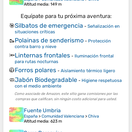
Altitud media
: 149 m
Equípate para tu próxima aventura:
Silbatos de emergencia
🎯
-
Señalización en
situaciones críticas
Polainas de senderismo
🥾
-
Protección
contra barro y nieve
Linternas frontales
🔦
-
Iluminación frontal
para rutas nocturnas
Forros polares
🧥
-
Aislamiento térmico ligero
Jabón Biodegradable
🧼
-
Higiene respetuosa
con el medio ambiente
Como asociado de Amazon, este sitio gana comisiones por las
compras que califican, sin ningún costo adicional para usted.
Fuente Umbria
España
>
Comunidad Valenciana
>
Chiva
Altitud media
: 623 m